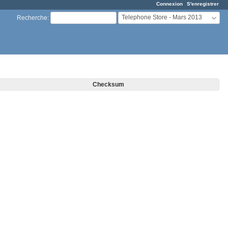
Connexion
S'enregistrer
Telephone Store - Mars 2013
Recherche
:
Checksum