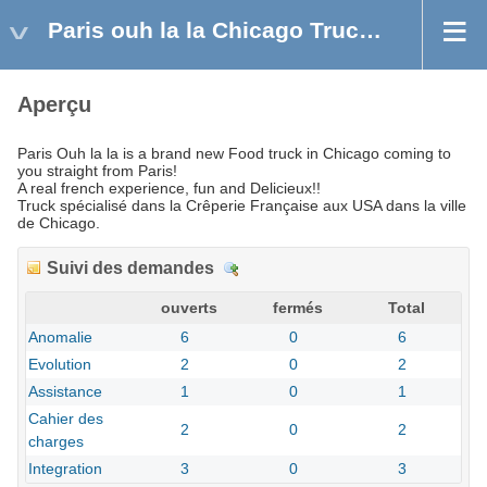
Paris ouh la la Chicago Truck USA
Aperçu
Paris Ouh la la is a brand new Food truck in Chicago coming to
you straight from Paris!
A real french experience, fun and Delicieux!!
Truck spécialisé dans la Crêperie Française aux USA dans la ville
de Chicago.
Suivi des demandes
D
é
ouverts
fermés
Total
t
Anomalie
6
0
6
a
Evolution
2
0
2
i
l
Assistance
1
0
1
s
Cahier des
2
0
2
charges
Integration
3
0
3