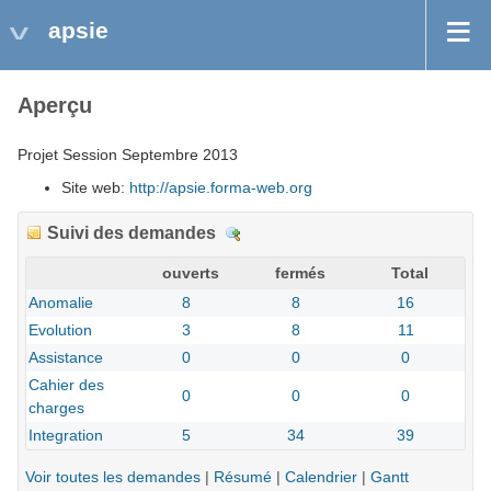
apsie
Aperçu
Projet Session Septembre 2013
Site web:
http://apsie.forma-web.org
Suivi des demandes
D
é
ouverts
fermés
Total
t
Anomalie
8
8
16
a
Evolution
3
8
11
i
l
Assistance
0
0
0
s
Cahier des
0
0
0
charges
Integration
5
34
39
Voir toutes les demandes
|
Résumé
|
Calendrier
|
Gantt