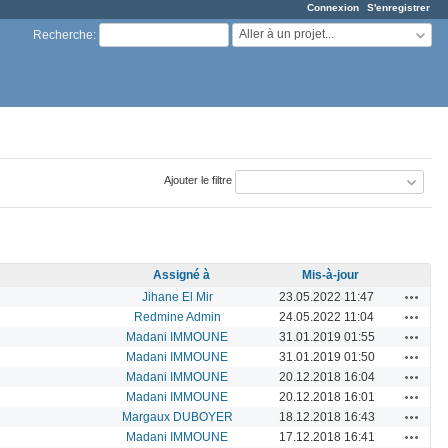
Connexion
S'enregistrer
Aller à un projet...
Recherche
:
Ajouter le filtre
Assigné à
Mis-à-jour
Actions
Jihane El Mir
23.05.2022 11:47
Actions
Redmine Admin
24.05.2022 11:04
Actions
Madani IMMOUNE
31.01.2019 01:55
Actions
Madani IMMOUNE
31.01.2019 01:50
Actions
Madani IMMOUNE
20.12.2018 16:04
Actions
Madani IMMOUNE
20.12.2018 16:01
Actions
Margaux DUBOYER
18.12.2018 16:43
Actions
Madani IMMOUNE
17.12.2018 16:41