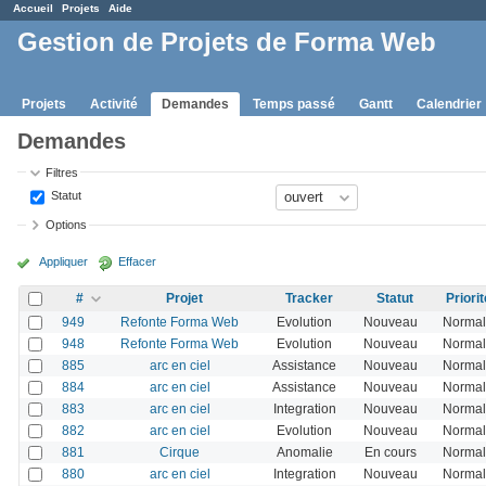
Accueil
Projets
Aide
Gestion de Projets de Forma Web
Projets
Activité
Demandes
Temps passé
Gantt
Calendrier
Demandes
Filtres
Statut
Options
Appliquer
Effacer
#
Projet
Tracker
Statut
Priorit
949
Refonte Forma Web
Evolution
Nouveau
Normal
948
Refonte Forma Web
Evolution
Nouveau
Normal
885
arc en ciel
Assistance
Nouveau
Normal
884
arc en ciel
Assistance
Nouveau
Normal
883
arc en ciel
Integration
Nouveau
Normal
882
arc en ciel
Evolution
Nouveau
Normal
881
Cirque
Anomalie
En cours
Normal
880
arc en ciel
Integration
Nouveau
Normal