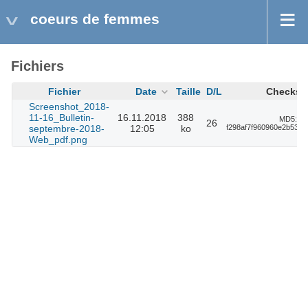
coeurs de femmes
Fichiers
Fichier
Date
Taille
D/L
Checks
Screenshot_2018-
11-16_Bulletin-
16.11.2018
388
MD5:
26
septembre-2018-
12:05
ko
f298af7f960960e2b5312
Web_pdf.png