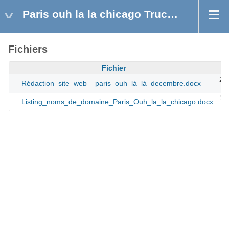
Paris ouh la la chicago Truck USA Illinois
Fichiers
Fichier
26
Rédaction_site_web__paris_ouh_là_là_decembre.docx
18
Listing_noms_de_domaine_Paris_Ouh_la_la_chicago.docx